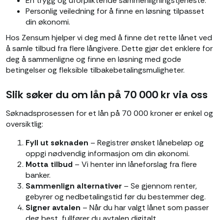
En trygg og uforpliktende sammenligningstjeneste.
Personlig veiledning for å finne en løsning tilpasset
din økonomi.
Hos Zensum hjelper vi deg med å finne det rette lånet ved
å samle tilbud fra flere långivere. Dette gjør det enklere for
deg å sammenligne og finne en løsning med gode
betingelser og fleksible tilbakebetalingsmuligheter.
Slik søker du om lån på 70 000 kr via oss
Søknadsprosessen for et lån på 70 000 kroner er enkel og
oversiktlig:
Fyll ut søknaden
– Registrer ønsket lånebeløp og
oppgi nødvendig informasjon om din økonomi.
Motta tilbud
– Vi henter inn låneforslag fra flere
banker.
Sammenlign alternativer
– Se gjennom renter,
gebyrer og nedbetalingstid før du bestemmer deg.
Signer avtalen
– Når du har valgt lånet som passer
deg best, fullfører du avtalen digitalt.