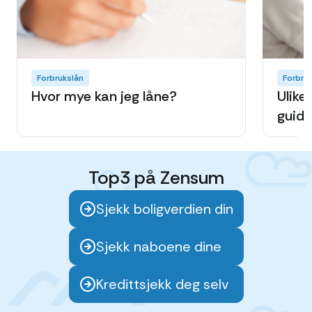
Forbrukslån
Forbru
Hvor mye kan jeg låne?
Ulike
guide
Top3 på Zensum
Sjekk boligverdien din
Sjekk naboene dine
Kredittsjekk deg selv