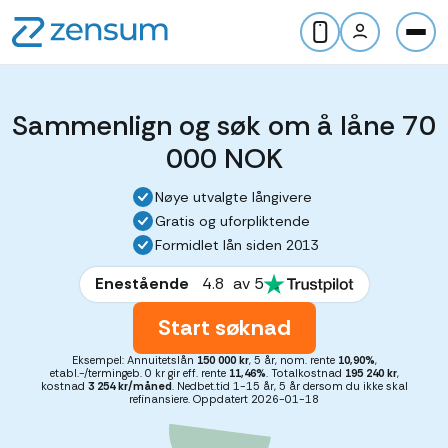
Sammenlign og søk om å låne 70
000 NOK
Nøye utvalgte långivere
Gratis og uforpliktende
Formidlet lån siden 2013
Enestående
4.8
av 5
Start søknad
Eksempel: Annuitetslån
150 000 kr
, 5 år, nom. rente
10,90%
,
etabl.-/termingeb. 0 kr gir eff. rente
11,46%
. Totalkostnad
195 240 kr
,
kostnad
3 254 kr/måned
. Nedbet.tid 1-15 år, 5 år dersom du ikke skal
refinansiere. Oppdatert 2026-01-18