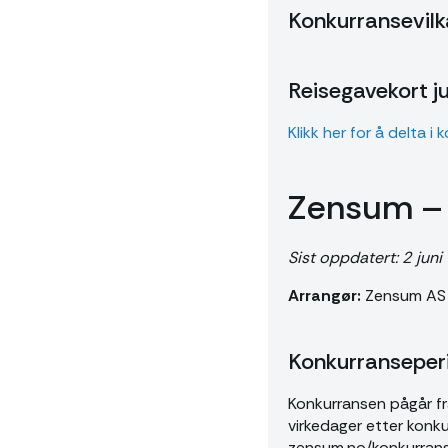
Konkurransevilk
Reisegavekort j
Klikk her for å delta i
Zensum – 
Sist oppdatert: 2 juni
Arrangør:
Zensum AS (
Konkurranseper
Konkurransen pågår fra
virkedager etter konk
zensum.no/konkurrans