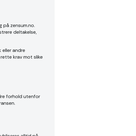
ig på zensum.no.
trere deltakelse,
 eller andre
rette krav mot slike
ndre forhold utenfor
ransen.
bliseres alltid på