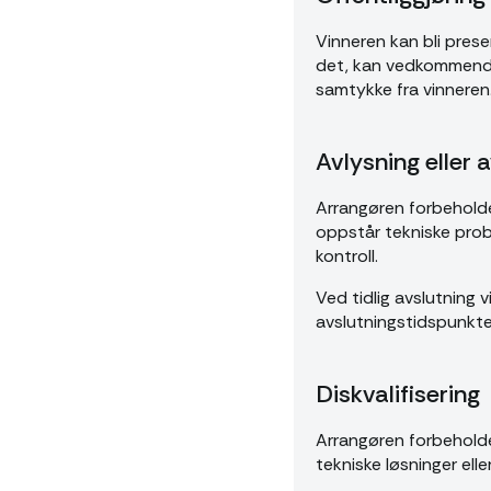
Vinneren kan bli pre
det, kan vedkommende st
samtykke fra vinneren. 
Avlysning eller a
Arrangøren forbeholder
oppstår tekniske prob
kontroll.
Ved tidlig avslutning vi
avslutningstidspunktet
Diskvalifisering
Arrangøren forbeholder
tekniske løsninger ell