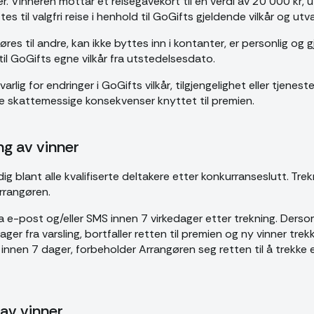
ner. Vinneren mottar et reisegavekort til en verdi av 20 000 kr,
 til valgfri reise i henhold til GoGifts gjeldende vilkår og utva
res til andre, kan ikke byttes inn i kontanter, er personlig og g
 til GoGifts egne vilkår fra utstedelsesdato.
rlig for endringer i GoGifts vilkår, tilgjengelighet eller tjenest
le skattemessige konsekvenser knyttet til premien.
ng av vinner
dig blant alle kvalifiserte deltakere etter konkurranseslutt. Tre
rrangøren.
 e-post og/eller SMS innen 7 virkedager etter trekning. Derso
er fra varsling, bortfaller retten til premien og ny vinner trek
innen 7 dager, forbeholder Arrangøren seg retten til å trekke e
 av vinner