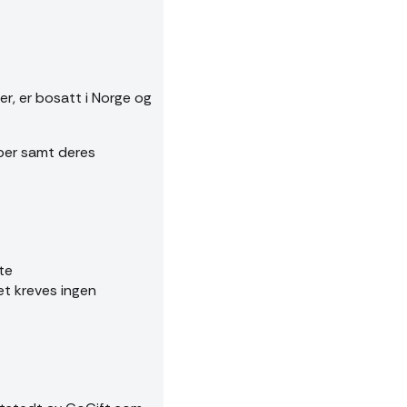
r, er bosatt i Norge og
aper samt deres
te
et kreves ingen