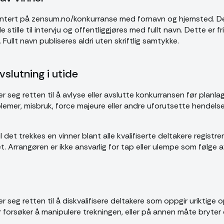
sentert på zensum.no/konkurranse med fornavn og hjemsted. D
ille til intervju og offentliggjøres med fullt navn. Dette er friv
Fullt navn publiseres aldri uten skriftlig samtykke.
vslutning i utide
 seg retten til å avlyse eller avslutte konkurransen før planl
lemer, misbruk, force majeure eller andre uforutsette hendels
l det trekkes en vinner blant alle kvalifiserte deltakere registrer
. Arrangøren er ikke ansvarlig for tap eller ulempe som følge av
 seg retten til å diskvalifisere deltakere som oppgir uriktige 
er forsøker å manipulere trekningen, eller på annen måte bryter 