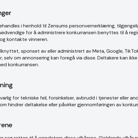
nger
handles i henhold til Zensums personvernerklæring, tilgjengel
ødvendige for å administrere konkurransen benyttes til å regis
og kontakte vinneren.
ilknyttet, sponset av eller administrert av Meta, Google, TikTok
, selv om annonsering kan foregå via disse. Deltakere kan ikke 
 med konkurransen.
ning
arlig for tekniske feil, forsinkelser, avbrudd i tjenester eller a
om hindrer deltakelse eller påvirker gjennomføringen av konkur
årene
 seg retten til å oppdatere disse vilkårene. Gjeldende vilkår pu