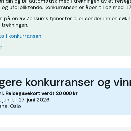
en din og bli automatisk med i trekningen av et reise
s og uforpliktende. Konkurransen er åpen til og med 17. 
nn på en av Zensums tjenester eller sender inn en søkn
 trekningen.
lta i konkurransen
år
igere konkurranser og vi
ni. Reisegavekort verdt 20 000 kr
 juni til 17. juni 2026
sha, Oslo