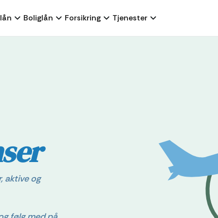
lån
Boliglån
Forsikring
Tjenester
ser
, aktive og
 og følg med på