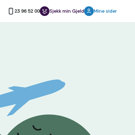
23 96 52 00
Sjekk min Gjeld
Mine sider