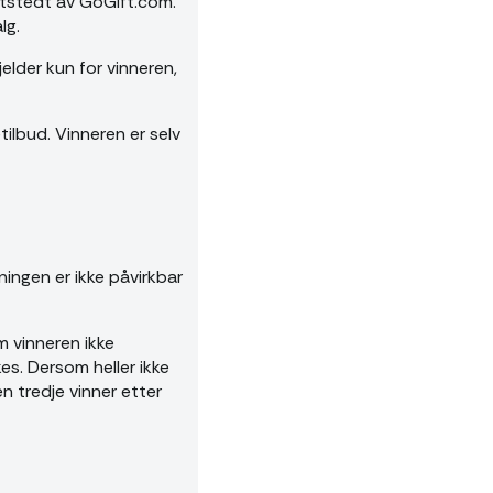
 utstedt av GoGift.com.
lg.
jelder kun for vinneren,
etilbud. Vinneren er selv
kningen er ikke påvirkbar
m vinneren ikke
kes. Dersom heller ikke
n tredje vinner etter