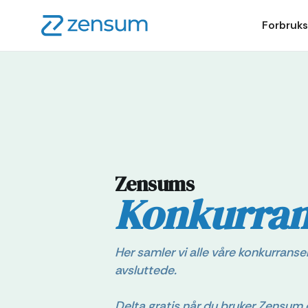
Forbruks
Zensums
Konkurran
Her samler vi alle våre konkurranser
avsluttede.
Delta gratis når du bruker Zensum