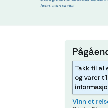
hvem som vinner.
Pågåend
Takk til al
og varer ti
informasjo
Vinn et rei