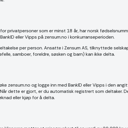
for privatpersoner som er minst 18 år, har norsk fødselsnumme
ia BankID eller Vipps på zensum.no i konkurranseperioden.
 deltakelse per person. Ansatte i Zensum AS, tilknyttede selsk
felle, samboer, foreldre, søsken og barn) kan ikke delta.
øke zensum.no og logge inn med BankID eller Vipps i den angit
år dette er gjort, er du automatisk registrert som deltaker. D
øknad eller kjøp for å delta.