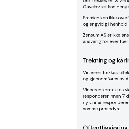
Det trekkes én (1) vin
Gavekortet kan benyttes
Premien kan ikke overfø
og er gyldig i henhold
Zensum AS er ikke ansva
ansvarlig for eventuel
Trekning og kåri
Vinneren trekkes tilfel
og gjennomføres av A
Vinneren kontaktes via
responderer innen 7 dag
ny vinner responderer 
samme prosedyre.
Offentliggjøring