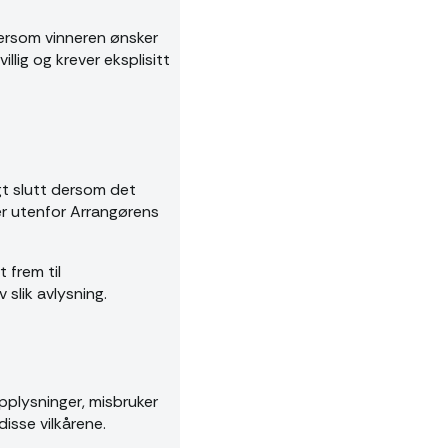
ersom vinneren ønsker
illig og krever eksplisitt
agt slutt dersom det
er utenfor Arrangørens
t frem til
 slik avlysning.
opplysninger, misbruker
disse vilkårene.