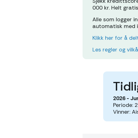
Sjekk kredittscor
000 kr. Helt grati
Alle som logger i
automatisk med i
Klikk her for å de
Les regler og vilk
Tidl
2026 - Ju
Periode: 2.
Vinner: Ai