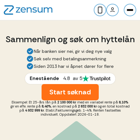
Sammenlign og søk om hyttelån
Når banken sier nei, gir vi deg nye valg
Søk selv med betalingsanmerkning
Siden 2013 har vi åpnet dører for flere
Enestående
4.8
av 5
Start søknad
Eksempel: Et 25-års lån på
2 100 000 kr
med en variabel rente på
8,10%
gir en effe. rente på
8,40%
, en kostnad på
2 832 000 kr
og en total kostnad
på
4 932 999 kr
. Etabl./faktureringsgeb. 1-4%. Renten fastsettes
individuelt. Oppdatert 2026-01-18.