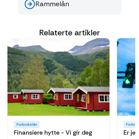
Rammelån
Relaterte artikler
Forbrukslån
Forbru
Finansiere hytte - Vi gir deg
Er je