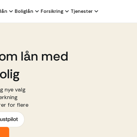
lån
Boliglån
Forsikring
Tjenester
 om lån med
olig
eg nye valg
erkning
er for flere