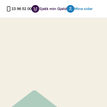
23 96 52 00
Sjekk min Gjeld
Mine sider