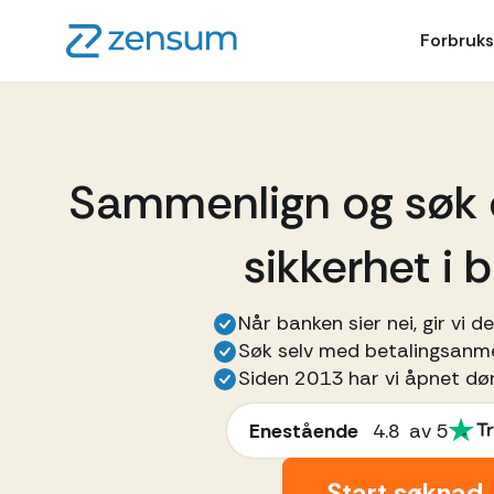
Forbruks
Sammenlign og søk
sikkerhet i b
Når banken sier nei, gir vi d
Søk selv med betalingsanm
Siden 2013 har vi åpnet dør
Enestående
4.8
av 5
Start søknad