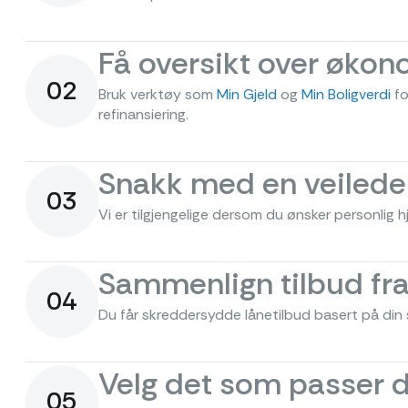
Få oversikt over økon
02
Bruk verktøy som
Min Gjeld
og
Min Boligverdi
fo
refinansiering.
Snakk med en veileder
03
Vi er tilgjengelige dersom du ønsker personlig hj
Sammenlign tilbud fra
04
Du får skreddersydde lånetilbud basert på din si
Velg det som passer 
05