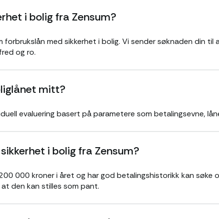
rhet i bolig fra Zensum?
orbrukslån med sikkerhet i bolig. Vi sender søknaden din til 
fred og ro.
liglånet mitt?
ividuell evaluering basert på parametere som betalingsevne, låne
ikkerhet i bolig fra Zensum?
 200 000 kroner i året og har god betalingshistorikk kan søke om 
l at den kan stilles som pant.