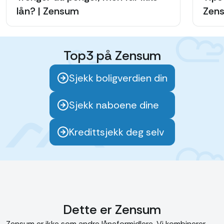
lån? | Zensum
Zen
Top3 på Zensum
Sjekk boligverdien din
Sjekk naboene dine
Kredittsjekk deg selv
Dette er Zensum
Zensum er ikke som andre låneformidlere. Vi kombinerer