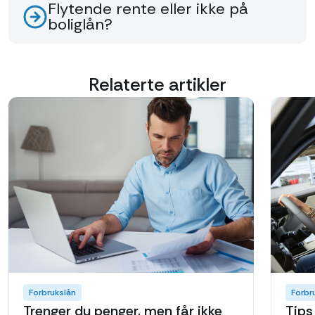
Flytende rente eller ikke på
boliglån?
Relaterte artikler
Forbrukslån
Forbr
Trenger du penger, men får ikke
Tips