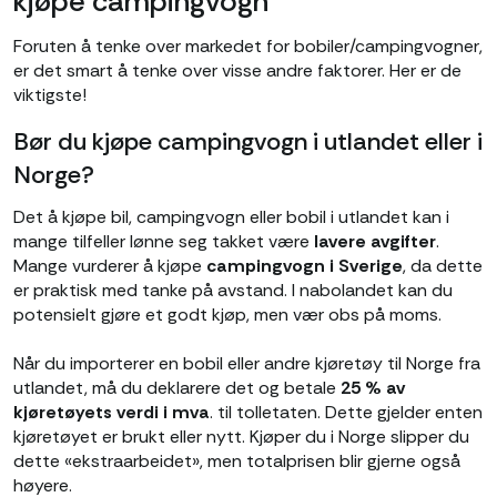
kjøpe campingvogn
Foruten å tenke over markedet for bobiler/campingvogner,
er det smart å tenke over visse andre faktorer. Her er de
viktigste!
Bør du kjøpe campingvogn i utlandet eller i
Norge?
Det å kjøpe bil, campingvogn eller bobil i utlandet kan i
mange tilfeller lønne seg takket være
lavere avgifter
.
Mange vurderer å kjøpe
campingvogn i Sverige
, da dette
er praktisk med tanke på avstand. I nabolandet kan du
potensielt gjøre et godt kjøp, men vær obs på moms.
Når du importerer en bobil eller andre kjøretøy til Norge fra
utlandet, må du deklarere det og betale
25 % av
kjøretøyets verdi i mva
. til tolletaten. Dette gjelder enten
kjøretøyet er brukt eller nytt. Kjøper du i Norge slipper du
dette «ekstraarbeidet», men totalprisen blir gjerne også
høyere.