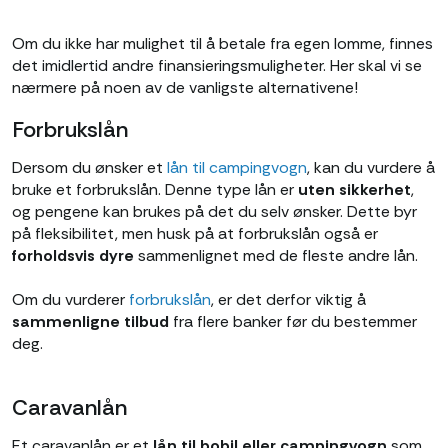
Om du ikke har mulighet til å betale fra egen lomme, finnes
det imidlertid andre finansieringsmuligheter. Her skal vi se
nærmere på noen av de vanligste alternativene!
Forbrukslån
Dersom du ønsker et
lån til campingvogn
, kan du vurdere å
bruke et forbrukslån. Denne type lån er
uten sikkerhet
,
og pengene kan brukes på det du selv ønsker. Dette byr
på fleksibilitet, men husk på at forbrukslån også er
forholdsvis dyre
sammenlignet med de fleste andre lån.
Om du vurderer
forbrukslån
, er det derfor viktig å
sammenligne tilbud
fra flere banker før du bestemmer
deg.
Caravanlån
Et caravanlån er et
lån til bobil eller campingvogn
som