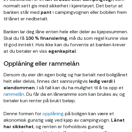
normalt sett gis med sikkerhet i kjøretøyet. Det betyr at
banken står med
pant
i campingvognen eller bobilen frem
til lånet er nedbetalt.
Banken lar deg låne enten hele eller deler av kjøpesummen.
Skal du få
100 % finansiering
, må du som regel kunne vise
til god inntekt. Hvis ikke kan du forvente at banken krever
at du betaler en viss
egenkapital
.
Opplåning eller rammelån
Dersom du eier din egen bolig og har betalt ned boliglånet
helt eller delvis, finnes det sannsynligvis
ledig verdi i
eiendommen
. I så fall kan du ha mulighet til å ta opp et
rammelån
. Du får da en låneramme som kan brukes av, og
betaler kun renter på brukt beløp.
Denne formen for
opplåning
på boligen kan være et
økonomisk gunstig valg ved kjøp av campingvogn.
Lånet
har sikkerhet
, og renten er forholdsvis gunstig