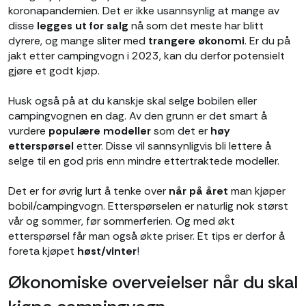
koronapandemien. Det er ikke usannsynlig at mange av
disse
legges ut for salg
nå som det meste har blitt
dyrere, og mange sliter med
trangere økonomi
. Er du på
jakt etter campingvogn i 2023, kan du derfor potensielt
gjøre et godt kjøp.
Husk også på at du kanskje skal selge bobilen eller
campingvognen en dag. Av den grunn er det smart å
vurdere
populære modeller
som det er
høy
etterspørsel
etter. Disse vil sannsynligvis bli lettere å
selge til en god pris enn mindre ettertraktede modeller.
Det er for øvrig lurt å tenke over
når på året
man kjøper
bobil/campingvogn. Etterspørselen er naturlig nok størst
vår og sommer, før sommerferien. Og med økt
etterspørsel får man også økte priser. Et tips er derfor å
foreta kjøpet
høst/vinter
!
Økonomiske overveielser når du skal