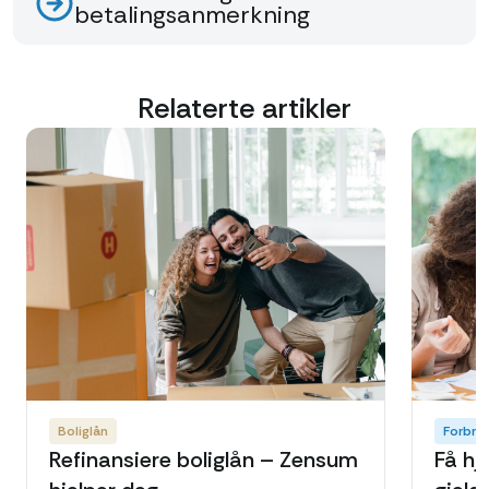
betalingsanmerkning
Relaterte artikler
Boliglån
Forbru
Refinansiere boliglån – Zensum
Få hje