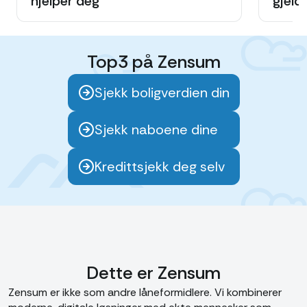
hjelper deg
gjeld
Top3 på Zensum
Sjekk boligverdien din
Sjekk naboene dine
Kredittsjekk deg selv
Dette er Zensum
Zensum er ikke som andre låneformidlere. Vi kombinerer