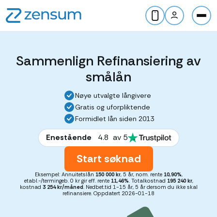
Sammenlign Refinansiering av
smålån
Nøye utvalgte långivere
Gratis og uforpliktende
Formidlet lån siden 2013
Enestående
4.8
av 5
Start søknad
Eksempel: Annuitetslån
150 000 kr
, 5 år, nom. rente
10,90%
,
etabl.-/termingeb. 0 kr gir eff. rente
11,46%
. Totalkostnad
195 240 kr
,
kostnad
3 254 kr/måned
. Nedbet.tid 1-15 år, 5 år dersom du ikke skal
refinansiere. Oppdatert 2026-01-18