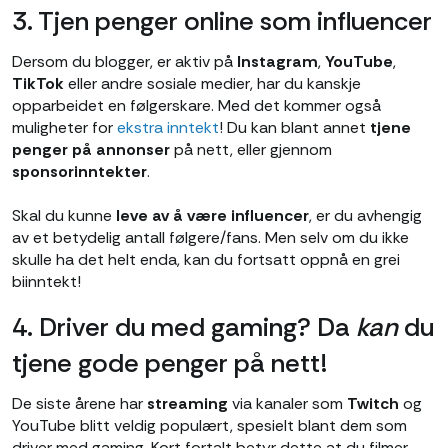
3. Tjen penger online som influencer
Dersom du blogger, er aktiv på
Instagram
,
YouTube
,
TikTok
eller andre sosiale medier, har du kanskje
opparbeidet en følgerskare. Med det kommer også
muligheter for
ekstra inntekt
! Du kan blant annet
tjene
penger på annonser
på nett, eller gjennom
sponsorinntekter
.
Skal du kunne
leve av å være influencer
, er du avhengig
av et betydelig antall følgere/fans. Men selv om du ikke
skulle ha det helt enda, kan du fortsatt oppnå en grei
biinntekt!
4. Driver du med gaming? Da
kan
du
tjene gode penger på nett!
De siste årene har
streaming
via kanaler som
Twitch
og
YouTube blitt veldig populært, spesielt blant dem som
driver med gaming. Kort fortalt betyr dette at du filmer