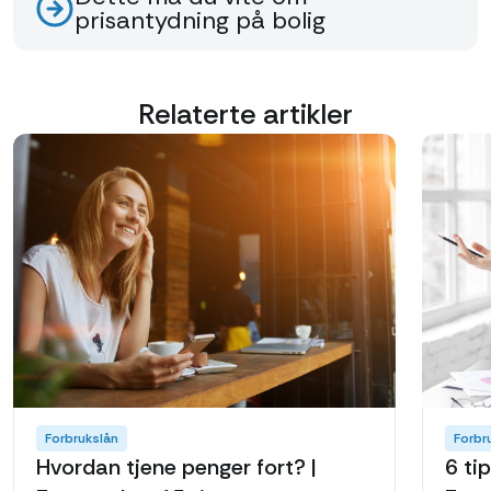
prisantydning på bolig
Relaterte artikler
Forbrukslån
Forbr
Hvordan tjene penger fort? |
6 ti