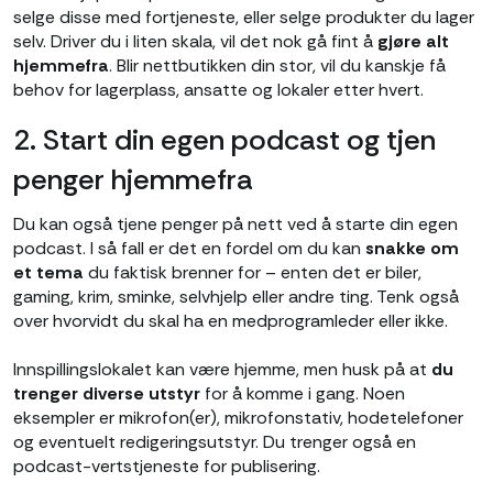
selge disse med fortjeneste, eller selge produkter du lager
selv. Driver du i liten skala, vil det nok gå fint å
gjøre alt
hjemmefra
. Blir nettbutikken din stor, vil du kanskje få
behov for lagerplass, ansatte og lokaler etter hvert.
2. Start din egen podcast og tjen
penger hjemmefra
Du kan også tjene penger på nett ved å starte din egen
podcast. I så fall er det en fordel om du kan
snakke om
et tema
du faktisk brenner for – enten det er biler,
gaming, krim, sminke, selvhjelp eller andre ting. Tenk også
over hvorvidt du skal ha en medprogramleder eller ikke.
Innspillingslokalet kan være hjemme, men husk på at
du
trenger
diverse utstyr
for å komme i gang. Noen
eksempler er mikrofon(er), mikrofonstativ, hodetelefoner
og eventuelt redigeringsutstyr. Du trenger også en
podcast-vertstjeneste for publisering.