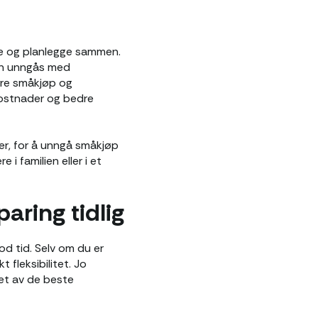
dle og planlegge sammen.
an unngås med
ærre småkjøp og
kostnader og bedre
ler, for å unngå småkjøp
i familien eller i et
aring tidlig
od tid. Selv om du er
t fleksibilitet. Jo
 et av de beste