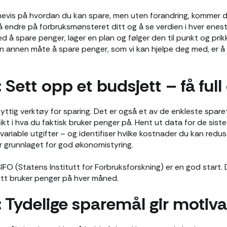
mevis på hvordan du kan spare, men uten forandring, kommer du 
 endre på forbruksmønsteret ditt og å se verdien i hver enest
 å spare penger, lager en plan og følger den til punkt og prik
n annen måte å spare penger, som vi kan hjelpe deg med, er å
 Sett opp et budsjett – få full
yttig verktøy for sparing. Det er også et av de enkleste spar
ikt i hva du faktisk bruker penger på. Hent ut data for de sis
riable utgifter – og identifiser hvilke kostnader du kan reduser
er grunnlaget for god økonomistyring.
IFO (Statens Institutt for Forbruksforskning) er en god start.
ett bruker penger på hver måned.
: Tydelige sparemål gir motiv