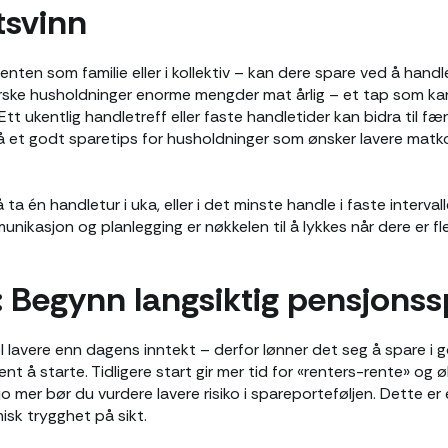
tsvinn
enten som familie eller i kollektiv – kan dere spare ved å han
orske husholdninger enorme mengder mat årlig – et tap som k
Ett ukentlig handletreff eller faste handletider kan bidra til f
så et godt sparetips for husholdninger som ønsker lavere mat
ta én handletur i uka, eller i det minste handle i faste interval
kasjon og planlegging er nøkkelen til å lykkes når dere er flere 
: Begynn langsiktig pensjonssp
l lavere enn dagens inntekt – derfor lønner det seg å spare i g
ent å starte. Tidligere start gir mer tid for «renters-rente» og øk
 mer bør du vurdere lavere risiko i spareporteføljen. Dette er
isk trygghet på sikt.