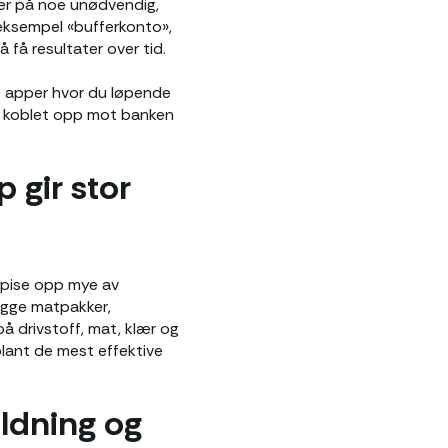
ger på noe unødvendig,
r eksempel «bufferkonto»,
 få resultater over tid.
te apper hvor du løpende
er koblet opp mot banken
 gir stor
 spise opp mye av
legge matpakker,
å drivstoff, mat, klær og
 blant de mest effektive
ldning og