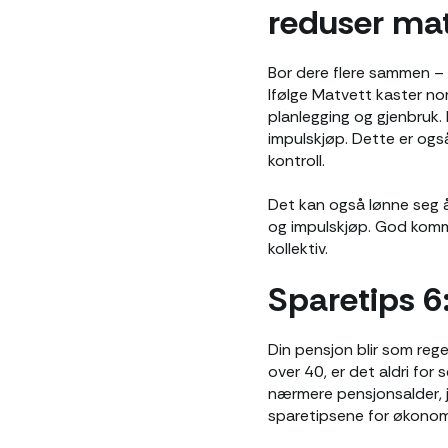
reduser ma
Bor dere flere sammen – 
Ifølge Matvett kaster n
planlegging og gjenbruk. 
impulskjøp. Dette er og
kontroll.
Det kan også lønne seg å 
og impulskjøp. God kommuni
kollektiv.
Sparetips 6
Din pensjon blir som rege
over 40, er det aldri for s
nærmere pensjonsalder, jo
sparetipsene for økonom