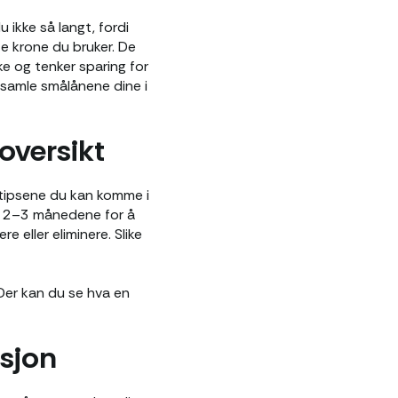
ikke så langt, fordi
e krone du bruker. De
ke og tenker sparing for
 samle smålånene dine i
 oversikt
etipsene du kan komme i
te 2–3 månedene for å
e eller eliminere. Slike
 Der kan du se hva en
asjon