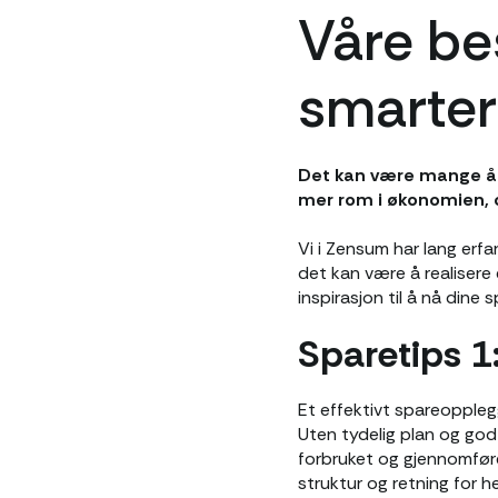
Våre be
smarter
Det kan være mange årsak
mer rom i økonomien, o
Vi i Zensum har lang erfa
det kan være å realisere
inspirasjon til å nå dine 
Sparetips 1:
Et effektivt spareopplegg
Uten tydelig plan og god 
forbruket og gjennomføre
struktur og retning for 