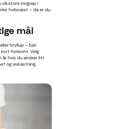
 så store inngrep i
nke forbruket – da er du
tige mål
eller bryllup – bør
 kort horisont. Velg
r hvis du ønsker litt
het og avkastning.