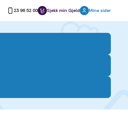
23 96 52 00
Sjekk min Gjeld
Mine sider