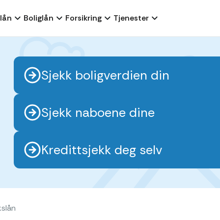
lån
Boliglån
Forsikring
Tjenester
Sjekk boligverdien din
Sjekk naboene dine
Kredittsjekk deg selv
kslån