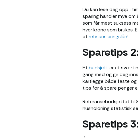
Du kan lese deg opp i ti
sparing handler mye om å
som får mest suksess med
hver krone som brukes. E
et
refinansieringslån
!
Sparetips 2:
Et
budsjett
er et svært n
gang med og gir deg inns
kartlegge både faste og va
tips for å spare penger 
Referansebudsjettet til S
husholdning statistisk s
Sparetips 3