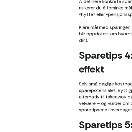
Å definere konkrete spar
risikerer du å forsinke m
«hytte» eller «pensjonssp
Klare mål med sparingen e
blir oppdatert om hvorda
din).
Sparetips 4
effekt
Selv små daglige kostnade
sparepotensialet. Bytt g
alternativ til takeaway 
velvære – og vurder om du
sparetipsene i hverdagen
Sparetips 5