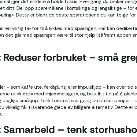
emål gjør det enklere å holde fokus. Hver gang du bruker pen
ålet ditt. Del opp sparemålene i kortsiktige og langsiktige – fo
aring». Dette er blant de beste sparetipsene du kan følge for å
r en viktig faktor til å lykkes med sparingen. Her kan dediker
n det går med sparingen være til stor hjelp (såfremt appen 
: Reduser forbruket – små grep
r – som kaffe ute, ferdiglunsj eller impulskjøp – kan over tid
jerne ut «kjøpt» med «hjemmelaget», og bruk litt tid på å plan
og daglige småkjøp. Tenk forbruk hver gang du bruker penger – p
 virkelig får tilsvarende glede av billigere alternativ. Dette er
.
: Samarbeid – tenk storhusho