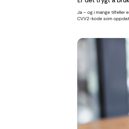
Er det trygt å bruk
Ja – og i mange tilfeller
CVV2-kode som oppdate