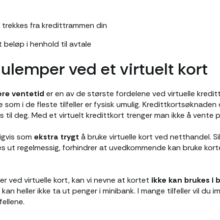
r trekkes fra kredittrammen din
 beløp i henhold til avtale
 ulemper ved et virtuelt kort
re ventetid
er en av de største fordelene ved virtuelle kredi
e som i de fleste tilfeller er fysisk umulig. Kredittkortsøknade
es til deg. Med et virtuelt kredittkort trenger man ikke å vente
ligvis som
ekstra trygt
å bruke virtuelle kort ved netthandel. 
s ut regelmessig, forhindrer at uvedkommende kan bruke kort
r ved virtuelle kort, kan vi nevne at kortet
ikke kan brukes i 
 kan heller ikke ta ut penger i minibank. I mange tilfeller vil du i
fellene.