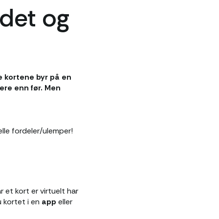
 det og
le kortene byr på en
ere enn før. Men
lle fordeler/ulemper!
år et kort er virtuelt har
 kortet i en
app
eller