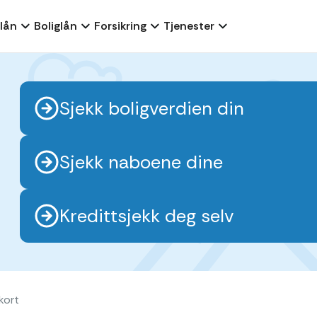
lån
Boliglån
Forsikring
Tjenester
Sjekk boligverdien din
Sjekk naboene dine
Kredittsjekk deg selv
kort