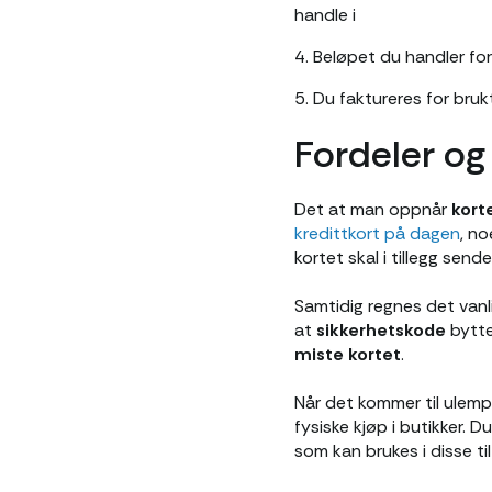
handle i
4. Beløpet du handler fo
5. Du faktureres for brukt
Fordeler og
Det at man oppnår
korte
kredittkort på dagen
, no
kortet skal i tillegg send
Samtidig regnes det van
at
sikkerhetskode
bytte
miste kortet
.
Når det kommer til ulempe
fysiske kjøp i butikker. Du
som kan brukes i disse til