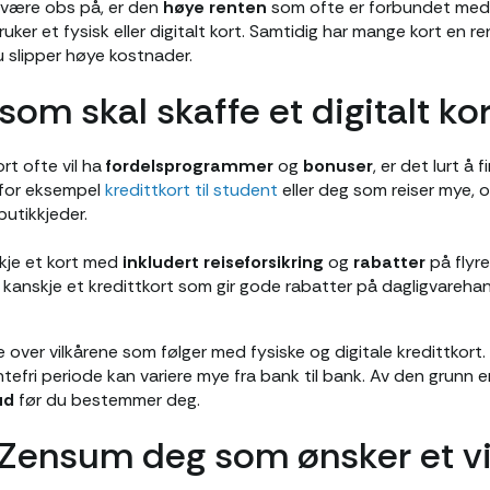
 være obs på, er den
høye renten
som ofte er forbundet med b
uker et fysisk eller digitalt kort. Samtidig har mange kort en r
u slipper høye kostnader.
 som skal skaffe et digitalt kor
ort ofte vil ha
fordelsprogrammer
og
bonuser
, er det lurt å 
s for eksempel
kredittkort til student
eller deg som reiser mye, o
butikkjeder.
skje et kort med
inkludert reiseforsikring
og
rabatter
på flyr
 kanskje et kredittkort som gir gode rabatter på dagligvarehan
nke over vilkårene som følger med fysiske og digitale kredittkor
tefri periode kan variere mye fra bank til bank. Av den grunn e
ud
før du bestemmer deg.
r Zensum deg som ønsker et vi