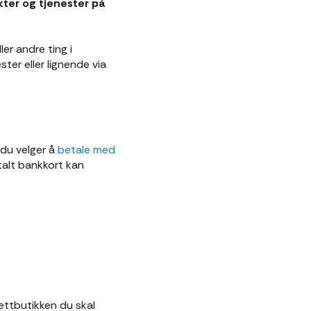
kter og tjenester på
ler andre ting i
ster eller lignende via
du velger å
betale med
talt bankkort kan
ettbutikken du skal