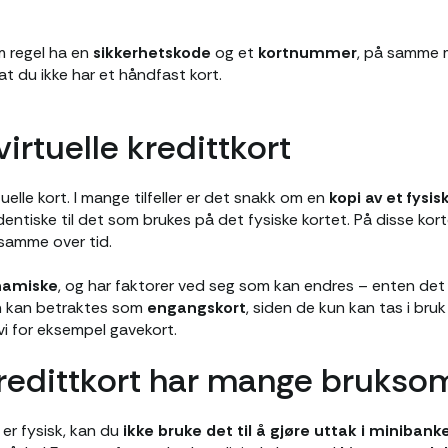
om regel ha en
sikkerhetskode
og et
kortnummer
, på samme 
 at du ikke har et håndfast kort.
virtuelle kredittkort
tuelle kort. I mange tilfeller er det snakk om en
kopi av et fysis
ntiske til det som brukes på det fysiske kortet. På disse kort
 samme over tid.
amiske
, og har faktorer ved seg som kan endres – enten det
jen kan betraktes som
engangskort
, siden de kun kan tas i bruk 
vi for eksempel gavekort.
 kredittkort har mange brukso
e er fysisk, kan du
ikke bruke det til å gjøre uttak i minibank