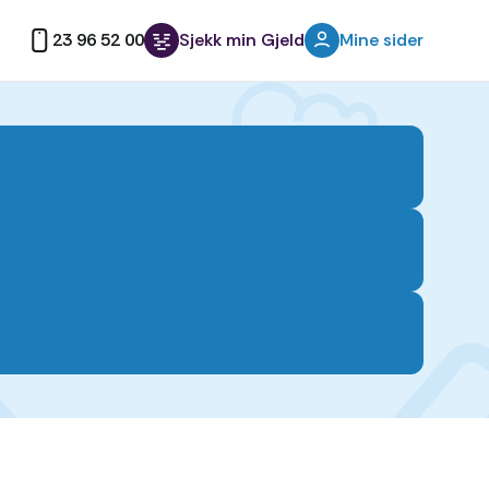
23 96 52 00
Sjekk min Gjeld
Mine sider