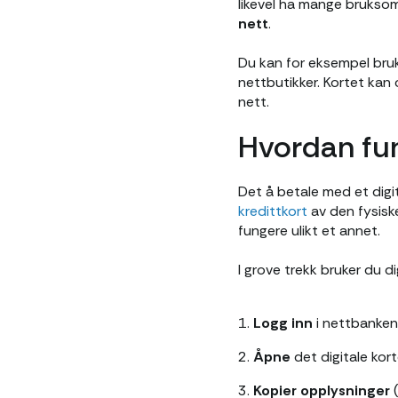
likevel ha mange bruksom
nett
.
Du kan for eksempel bruke
nettbutikker. Kortet kan o
nett.
Hvordan fung
Det å betale med et digit
kredittkort
av den fysisk
fungere ulikt et annet.
I grove trekk bruker du d
1.
Logg inn
i nettbanken 
2.
Åpne
det digitale kort
3.
Kopier
opplysninger
(