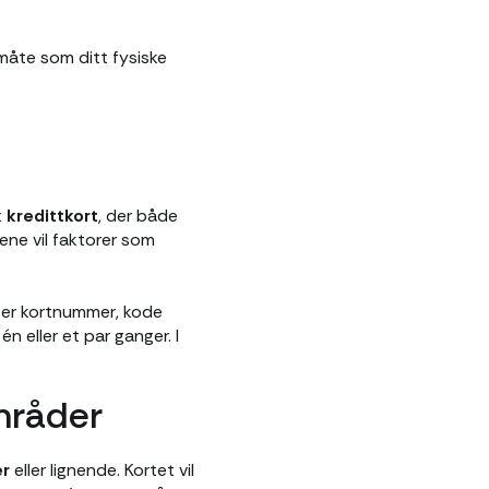
måte som ditt fysiske
k kredittkort
, der både
ene vil faktorer som
 er kortnummer, kode
én eller et par ganger. I
mråder
er
eller lignende. Kortet vil