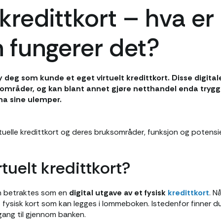
 kredittkort – hva er
 fungerer det?
y deg som kunde et eget virtuelt kredittkort. Disse digita
sområder, og kan blant annet gjøre netthandel enda trygg
 ha sine ulemper.
tuelle kredittkort og deres bruksområder, funksjon og potensie
rtuelt kredittkort?
kan betraktes som en
digital utgave
av et fysisk
kredittkort
. N
 fysisk kort
som kan legges i lommeboken. Istedenfor finner du
gang til gjennom banken.