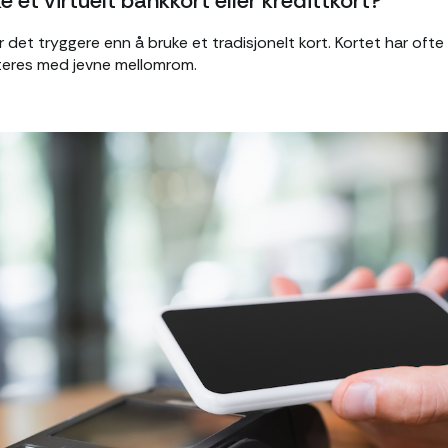
e et virtuelt bankkort eller kredittkort?
 er det tryggere enn å bruke et tradisjonelt kort. Kortet har oft
res med jevne mellomrom.