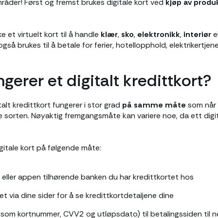
råder! Først og fremst brukes digitale kort ved
kjøp av produ
 et virtuelt kort til å handle
klær
,
sko
,
elektronikk
,
interiør
el
gså brukes til å betale for ferier, hotellopphold, elektrikertjene
erer et digitalt kredittkort?
alt kredittkort fungerer i stor grad
på samme måte
som når 
e sorten. Nøyaktig fremgangsmåte kan variere noe, da ett digi
igitale kort på følgende måte:
eller appen tilhørende banken du har kredittkortet hos
et via dine sider for å se kredittkortdetaljene dine
som kortnummer, CVV2 og utløpsdato) til betalingssiden til n