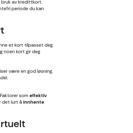
ruk av kredittkort.
entefri periode du kan
t
finne et kort tilpasset deg
g noen kort gir deg
eiser være en god løsning.
del.
t. Faktorer som
effektiv
r det lurt å
innhente
rtuelt