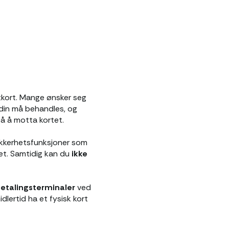
ttkort. Mange ønsker seg
n din må behandles, og
 på å motta kortet.
Sikkerhetsfunksjoner som
et. Samtidig kan du
ikke
betalingsterminaler
ved
midlertid ha et fysisk kort