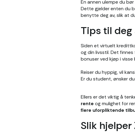
En annen ulempe du bør
Dette gjelder enten du br
benytte deg av, slik at d
Tips til deg
Siden et virtuelt kredittk
og din livsstil. Det finne
bonuser ved kjøp i visse 
Reiser du hyppig, vil kan
Er du student, ønsker du
Ellers er det viktig å te
rente
og mulighet for ren
flere uforpliktende tilb
Slik hjelpe