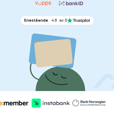
Enestående
4.8
av 5