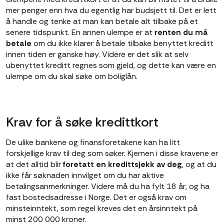
mer penger enn hva du egentlig har budsjett til. Det er lett
å handle og tenke at man kan betale alt tilbake på et
senere tidspunkt. En annen ulempe er at
renten du må
betale
om du ikke klarer å betale tilbake benyttet kreditt
innen tiden er ganske høy. Videre er det slik at selv
ubenyttet kreditt regnes som gjeld, og dette kan være en
ulempe om du skal søke om boliglån.
Krav for å søke kredittkort
De ulike bankene og finansforetakene kan ha litt
forskjellige krav til deg som søker. Kjernen i disse kravene er
at det alltid blir
foretatt en kredittsjekk av deg
, og at du
ikke får søknaden innvilget om du har aktive
betalingsanmerkninger. Videre må du ha fylt 18 år, og ha
fast bostedsadresse i Norge. Det er også krav om
minsteinntekt, som regel kreves det en årsinntekt på
minst 200 000 kroner.