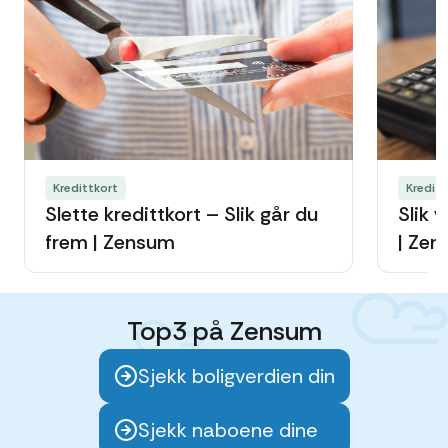
Kredittkort
Kreditt
Slette kredittkort – Slik går du
Slik v
frem | Zensum
| Ze
Top3 på Zensum
Sjekk boligverdien din
Sjekk naboene dine