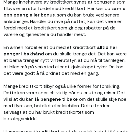
Mange innehavere av kredittkort synes at bonusene som
tilbys er en stor fordel med kredittkort. Her kan du
samle
opp poeng eller bonus
, som du kan bruke ved senere
anledninger. Handler du mye på nettet, kan det være en
fordel med et kredittkort som gir deg rabatter på de
varene og tjenestene du handler mest.
En annen fordel er at du med et kredittkort
alltid har
penger i bakhånd
om du skulle trenge det. Det kan være
at barna trenger nytt vinterutstyr, at du må til tannlegen,
at bilen må på verksted eller at kjøleskapet ryker. Da kan
det være godt å få ordnet det med en gang.
Mange kredittkort tilbyr også ulike former for forsikring.
Dette kan være spesielt viktig når du er ute og reiser. Det
vil si at du kan
få pengene tilbake
om det skulle skje noe
med flyreisen, hotellet eller leiebilen. Dette fordrer
selvsagt at du har brukt kredittkortet som
betalingsmiddel.
Ulempene med kredittkort er at du kan bli fristet til å bruke