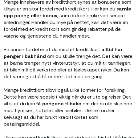
Mange innehavere av kredittkort synes at bonusene som
tilbys er en stor fordel med kredittkort. Her kan du
samle
opp poeng eller bonus
, som du kan bruke ved senere
anledninger. Handler du mye på nettet, kan det være en
fordel med et kredittkort som gir deg rabatter på de
varene og tjenestene du handler mest.
En annen fordel er at du med et kredittkort
alltid har
penger i bakhånd
om du skulle trenge det. Det kan være
at barna trenger nytt vinterutstyr, at du må til tannlegen,
at bilen må på verksted eller at kjøleskapet ryker. Da kan
det være godt å få ordnet det med en gang.
Mange kredittkort tilbyr også ulike former for forsikring.
Dette kan være spesielt viktig når du er ute og reiser. Det
vil si at du kan
få pengene tilbake
om det skulle skje noe
med flyreisen, hotellet eller leiebilen. Dette fordrer
selvsagt at du har brukt kredittkortet som
betalingsmiddel.
Ulempene med kredittkort er at du kan bli fristet til å bruke