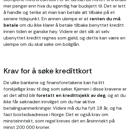
mer penger enn hva du egentlig har budsjett til. Det er lett
å handle og tenke at man kan betale alt tilbake på et
senere tidspunkt. En annen ulempe er at
renten du må
betale
om du ikke klarer å betale tilbake benyttet kreditt
innen tiden er ganske høy. Videre er det slik at selv
ubenyttet kreditt regnes som gjeld, og dette kan være en
ulempe om du skal søke om boliglån.
Krav for å søke kredittkort
De ulike bankene og finansforetakene kan ha litt
forskjellige krav til deg som søker. Kjernen i disse kravene er
at det alltid blir
foretatt en kredittsjekk av deg
, og at du
ikke får søknaden innvilget om du har aktive
betalingsanmerkninger. Videre må du ha fylt 18 år, og ha
fast bostedsadresse i Norge. Det er også krav om
minsteinntekt, som regel kreves det en årsinntekt på
minst 200 000 kroner.