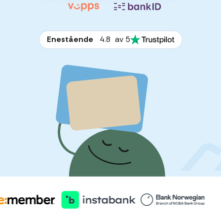
Enestående
4.8
av 5