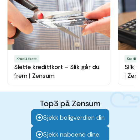
Kredittkort
Kreditt
Slette kredittkort – Slik går du
Slik v
frem | Zensum
| Ze
Top3 på Zensum
Sjekk boligverdien din
Sjekk naboene dine