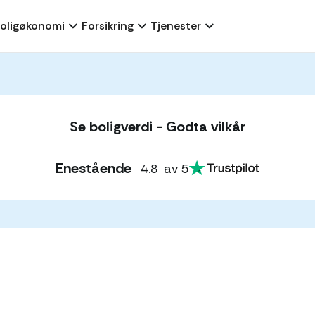
oligøkonomi
Forsikring
Tjenester
Se boligverdi - Godta vilkår
Enestående
4.8
av 5