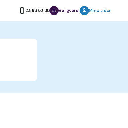
23 96 52 00
Boligverdi
Mine sider